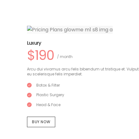
Luxury
$190
/ month
Arcu dui vivamus arcu felis bibendum ut tristique et. Vulpu
eu scelerisque felis imperdiet.
Botox & Filter
Plastic Surgery
Head & Face
BUY NOW