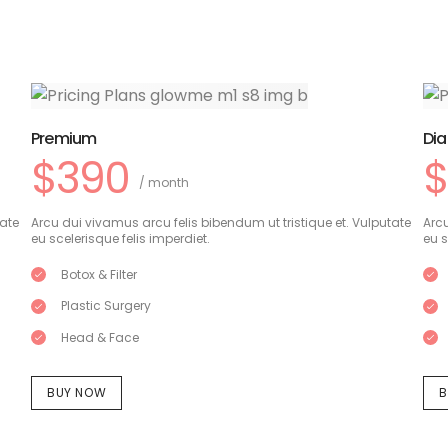
Premium
Di
$390
$
/ month
tate
Arcu dui vivamus arcu felis bibendum ut tristique et. Vulputate
Arcu
eu scelerisque felis imperdiet.
eu s
Botox & Filter
Plastic Surgery
Head & Face
BUY NOW
B